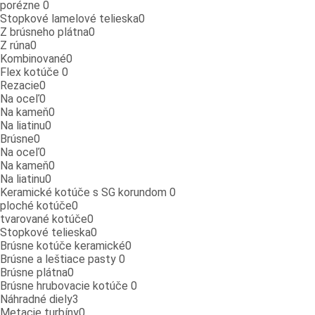
porézne
0
Stopkové lamelové telieska
0
Z brúsneho plátna
0
Z rúna
0
Kombinované
0
Flex kotúče
0
Rezacie
0
Na oceľ
0
Na kameň
0
Na liatinu
0
Brúsne
0
Na oceľ
0
Na kameň
0
Na liatinu
0
Keramické kotúče s SG korundom
0
ploché kotúče
0
tvarované kotúče
0
Stopkové telieska
0
Brúsne kotúče keramické
0
Brúsne a leštiace pasty
0
Brúsne plátna
0
Brúsne hrubovacie kotúče
0
Náhradné diely
3
Metacie turbíny
0