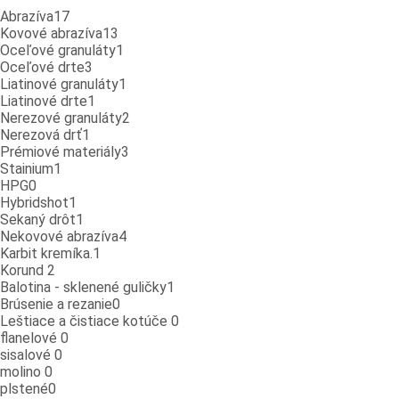
Abrazíva
17
Kovové abrazíva
13
Oceľové granuláty
1
Oceľové drte
3
Liatinové granuláty
1
Liatinové drte
1
Nerezové granuláty
2
Nerezová drť
1
Prémiové materiály
3
Stainium
1
HPG
0
Hybridshot
1
Sekaný drôt
1
Nekovové abrazíva
4
Karbit kremíka.
1
Korund
2
Balotina - sklenené guličky
1
Brúsenie a rezanie
0
Leštiace a čistiace kotúče
0
flanelové
0
sisalové
0
molino
0
plstené
0