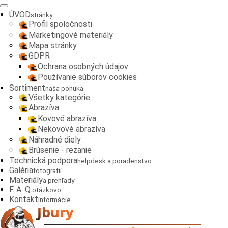
ÚVOD
stránky
Profil spoločnosti
Marketingové materiály
Mapa stránky
GDPR
Ochrana osobných údajov
Používanie súborov cookies
Sortiment
naša ponuka
Všetky kategórie
Abrazíva
Kovové abrazíva
Nekovové abrazíva
Náhradné diely
Brúsenie - rezanie
Technická podpora
helpdesk a poradenstvo
Galéria
fotografií
Materiály
a prehľady
F. A. Q.
otázkovo
Kontakt
informácie