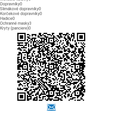
Dopravníky
0
Slimákové dopravníky
0
Korčekové dopravníky
0
Hadice
0
Ochranné masky
3
Kryty (panciere)
0