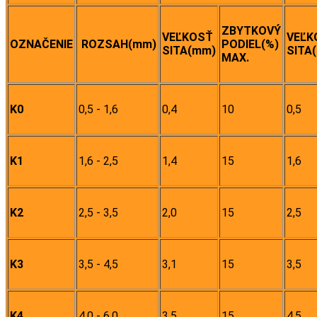
ZBYTKOVÝ
VEĽKOSŤ
VEĽK
OZNAČENIE
ROZSAH(mm)
PODIEL(%)
SITA(mm)
SITA
MAX.
K0
0,5 - 1,6
0,4
10
0,5
K1
1,6 - 2,5
1,4
15
1,6
K2
2,5 - 3,5
2,0
15
2,5
K3
3,5 - 4,5
3,1
15
3,5
K4
4,0 - 6,0
3,5
15
4,5