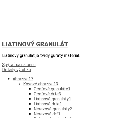
LIATINOVÝ GRANULÁT
Liatinový granulát je tvrdý guľatý materiál.
Spýtať sa na cenu
Detaily výrobku
Abrazíva
17
Kovové abrazíva
13
Oceľové granuláty
1
Oceľové drte
3
Liatinové granuláty
1
Liatinové drte
1
Nerezové granuláty
2
Nerezová drť
1