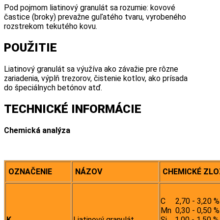
Pod pojmom liatinový granulát sa rozumie: kovové
častice (broky) prevažne guľatého tvaru, vyrobeného
rozstrekom tekutého kovu.
POUŽITIE
Liatinový granulát sa výužíva ako závažie pre rôzne
zariadenia, výplň trezorov, čistenie kotlov, ako prísada
do špeciálnych betónov atď.
TECHNICKÉ INFORMÁCIE
Chemická analýza
OZNAČENIE
NÁZOV
CHEMICKÉ ZLO
C 2,70 - 3,20 %
Mn 0,30 - 0,50 %
K
Liatinový granulát
Si 1,00 - 1,50 %