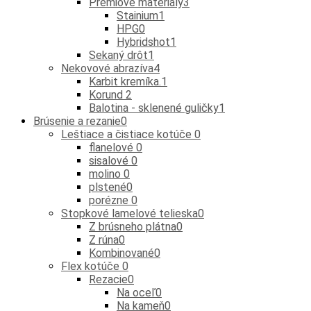
Prémiové materiály
3
Stainium
1
HPG
0
Hybridshot
1
Sekaný drôt
1
Nekovové abrazíva
4
Karbit kremíka.
1
Korund
2
Balotina - sklenené guličky
1
Brúsenie a rezanie
0
Leštiace a čistiace kotúče
0
flanelové
0
sisalové
0
molino
0
plstené
0
porézne
0
Stopkové lamelové telieska
0
Z brúsneho plátna
0
Z rúna
0
Kombinované
0
Flex kotúče
0
Rezacie
0
Na oceľ
0
Na kameň
0