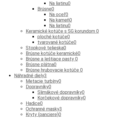
Na liatinu
0
Brúsne
0
Na oceľ
0
Na kameň
0
Na liatinu
0
Keramické kotúče s SG korundom
0
ploché kotúče
0
tvarované kotúče
0
Stopkové telieska
0
Brúsne kotúče keramické
0
Brúsne a leštiace pasty
0
Brúsne plátna
0
Brúsne hrubovacie kotúče
0
Náhradné diely
3
Metacie turbíny
0
Dopravníky
0
Slimákové dopravníky
0
Korčekové dopravníky
0
Hadice
0
Ochranné masky
3
Kryty (panciere)
0