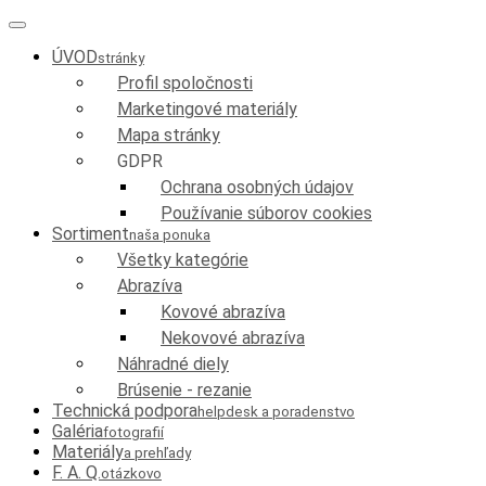
ÚVOD
stránky
Profil spoločnosti
Marketingové materiály
Mapa stránky
GDPR
Ochrana osobných údajov
Používanie súborov cookies
Sortiment
naša ponuka
Všetky kategórie
Abrazíva
Kovové abrazíva
Nekovové abrazíva
Náhradné diely
Brúsenie - rezanie
Technická podpora
helpdesk a poradenstvo
Galéria
fotografií
Materiály
a prehľady
F. A. Q.
otázkovo