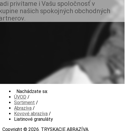
adi privítame i Vašu spoločnosť v
kupine našich spokojných obchodných
artnerov.
Nachádzate sa:
ÚVOD
/
Sortiment
/
Abrazíva
/
Kovové abrazíva
/
Liatinové granuláty
Copyright © 2026. TRYSKACIE ABRAZÍVA.