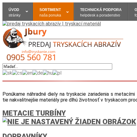
ÚVOD
SORTIMENT
TECHNICKÁ PODPORA
G
stránky
naša ponuka
helpdesk a poradenstvo
f
Ponúkame náhradné diely na tryskacie zariadenia s metacími 
tie nakvalitnejšie materiály pre dlhú životnosť v tryskacom pr
METACIE TURBÍNY
DOPRAVNÍKY