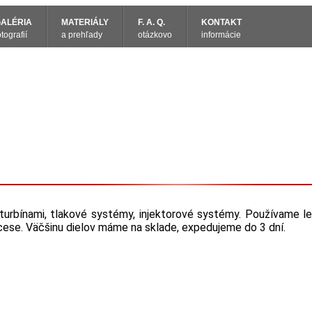
ALÉRIA
MATERIÁLY
F. A. Q.
KONTAKT
otografií
a prehľady
otázkovo
informácie
turbínami, tlakové systémy, injektorové systémy. Používame l
ocese. Väčšinu dielov máme na sklade, expedujeme do 3 dní.