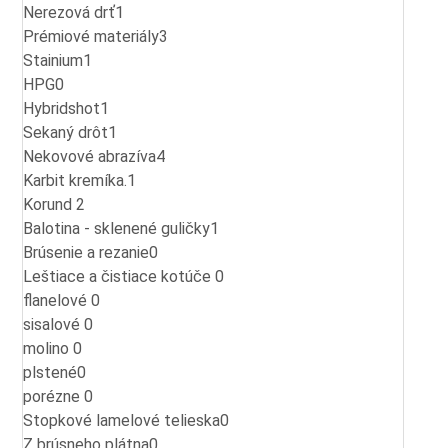
Nerezová drť
1
Prémiové materiály
3
Stainium
1
HPG
0
Hybridshot
1
Sekaný drôt
1
Nekovové abrazíva
4
Karbit kremíka.
1
Korund
2
Balotina - sklenené guličky
1
Brúsenie a rezanie
0
Leštiace a čistiace kotúče
0
flanelové
0
sisalové
0
molino
0
plstené
0
porézne
0
Stopkové lamelové telieska
0
Z brúsneho plátna
0