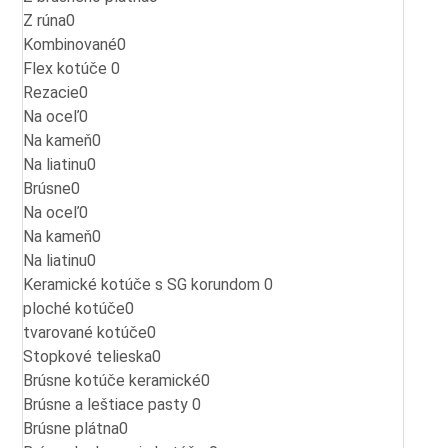
Z rúna
0
Kombinované
0
Flex kotúče
0
Rezacie
0
Na oceľ
0
Na kameň
0
Na liatinu
0
Brúsne
0
Na oceľ
0
Na kameň
0
Na liatinu
0
Keramické kotúče s SG korundom
0
ploché kotúče
0
tvarované kotúče
0
Stopkové telieska
0
Brúsne kotúče keramické
0
Brúsne a leštiace pasty
0
Brúsne plátna
0