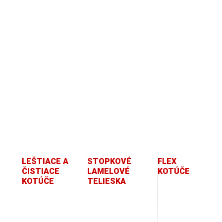
Okrem výrobkov
uvedených v
katalógu, sme
ochotný vyjsť v
ústrety zákazníkovi a
navrhnúť alebo
pohľadať
alternatívne
riešenie...
LEŠTIACE A
STOPKOVÉ
FLEX
ČISTIACE
LAMELOVÉ
KOTÚČE
KOTÚČE
TELIESKA