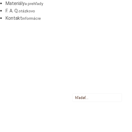
Materiály
a prehľady
F. A. Q.
otázkovo
Kontakt
informácie