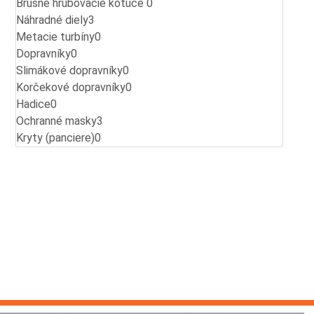
Brúsne hrubovacie kotúče
0
Náhradné diely
3
Metacie turbíny
0
Dopravníky
0
Slimákové dopravníky
0
Korčekové dopravníky
0
Hadice
0
Ochranné masky
3
Kryty (panciere)
0