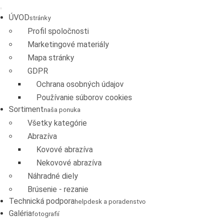
ÚVOD
stránky
Profil spoločnosti
Marketingové materiály
Mapa stránky
GDPR
Ochrana osobných údajov
Používanie súborov cookies
Sortiment
naša ponuka
Všetky kategórie
Abrazíva
Kovové abrazíva
Nekovové abrazíva
Náhradné diely
Brúsenie - rezanie
Technická podpora
helpdesk a poradenstvo
Galéria
fotografií