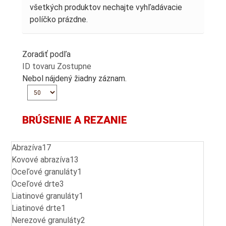
všetkých produktov nechajte vyhľadávacie
políčko prázdne.
Zoradiť podľa
ID tovaru Zostupne
Nebol nájdený žiadny záznam.
BRÚSENIE A REZANIE
Abrazíva
17
Kovové abrazíva
13
Oceľové granuláty
1
Oceľové drte
3
Liatinové granuláty
1
Liatinové drte
1
Nerezové granuláty
2