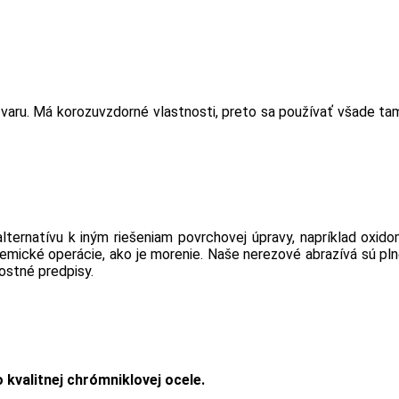
tvaru. Má korozuvzdorné vlastnosti, preto sa používať všade ta
ternatívu k iným riešeniam povrchovej úpravy, napríklad oxid
chemické operácie, ako je morenie. Naše nerezové abrazívá sú pl
ostné predpisy.
 kvalitnej chrómniklovej ocele.