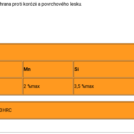
ana proti korózii a povrchového lesku.
Mn
Si
2 %max
3,5 %max
±3HRC