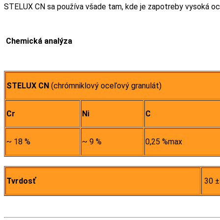
STELUX CN sa používa všade tam, kde je zapotreby vysoká ochr
Chemická analýza
STELUX CN
(chrómniklový oceľový granulát)
Cr
Ni
C
~ 18 %
~ 9 %
0,25 %max
Tvrdosť
30 