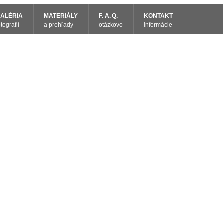
ALÉRIA
MATERIÁLY
F. A. Q.
KONTAKT
otografií
a prehľady
otázkovo
informácie