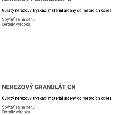
Guľatý nerezový tryskací materiál určený do metacích kolies.
Spýtať sa na cenu
Detaily výrobku
NEREZOVÝ GRANULÁT CN
Guľatý nerezový tryskací materiál určený do metacích kolies.
Spýtať sa na cenu
Detaily výrobku