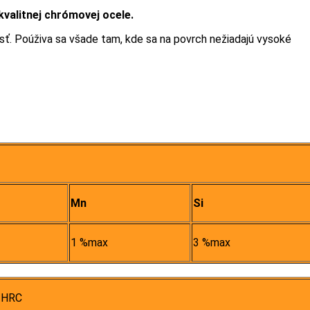
kvalitnej chrómovej ocele.
ť. Poúživa sa všade tam, kde sa na povrch nežiadajú vysoké
Mn
Si
1 %max
3 %max
 HRC