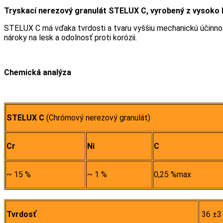
Tryskací nerezový granulát STELUX
C, vyrobený z vysoko 
STELUX C má vďaka tvrdosti a tvaru vyššiu mechanickú účinnos
nároky na lesk a odolnosť proti korózii.
Chemická analýza
STELUX C
(Chrómový nerezový granulát)
Cr
Ni
C
~ 15 %
~ 1 %
0,25 %max
Tvrdosť
36 ±3