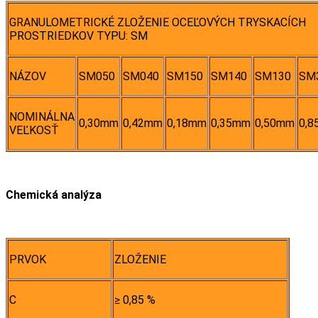
GRANULOMETRICKÉ ZLOŽENIE OCEĽOVÝCH TRYSKACÍCH
PROSTRIEDKOV TYPU: SM
NÁZOV
SM050
SM040
SM150
SM140
SM130
SM
NOMINÁLNA
0,30mm
0,42mm
0,18mm
0,35mm
0,50mm
0,
VEĽKOSŤ
Chemická analýza
PRVOK
ZLOŽENIE
C
≥ 0,85 %