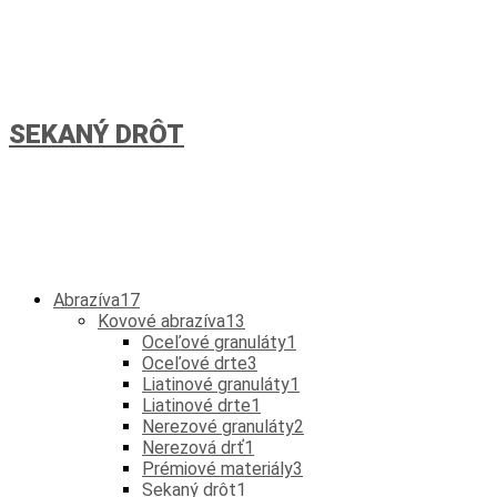
SEKANÝ DRÔT
Abrazíva
17
Kovové abrazíva
13
Oceľové granuláty
1
Oceľové drte
3
Liatinové granuláty
1
Liatinové drte
1
Nerezové granuláty
2
Nerezová drť
1
Prémiové materiály
3
Sekaný drôt
1