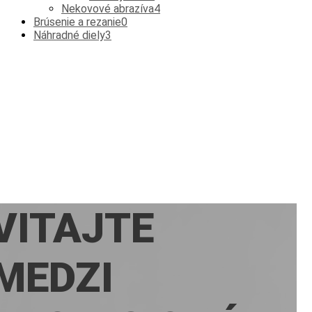
Nekovové abrazíva
4
Brúsenie a rezanie
0
Náhradné diely
3
VITAJTE
MEDZI