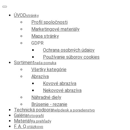
ÚVOD
stránky
Profil spoločnosti
Marketingové materiály
Mapa stránky
GDPR
Ochrana osobných údajov
Používanie súborov cookies
Sortiment
naša ponuka
Všetky kategórie
Abrazíva
Kovové abrazíva
Nekovové abrazíva
Náhradné diely
Brúsenie - rezanie
Technická podpora
helpdesk a poradenstvo
Galéria
fotografií
Materiály
a prehľady
F. A. Q.
otázkovo