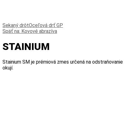
riešenie...
Sekaný drôt
Oceľová drť GP
Späť na: Kovové abrazíva
STAINIUM
Stainium SM je prémiová zmes určená na odstraňovanie
okují.