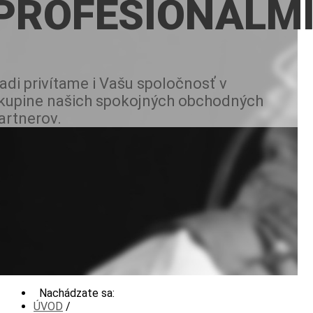
PROFESIONÁLM
adi privítame i Vašu spoločnosť v
kupine našich spokojných obchodných
artnerov.
Nachádzate sa:
ÚVOD
/