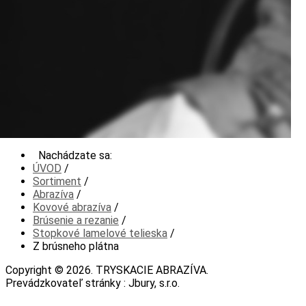
Nachádzate sa:
ÚVOD
/
Sortiment
/
Abrazíva
/
Kovové abrazíva
/
Brúsenie a rezanie
/
Stopkové lamelové telieska
/
Z brúsneho plátna
Copyright © 2026. TRYSKACIE ABRAZÍVA.
Prevádzkovateľ stránky : Jbury, s.r.o.