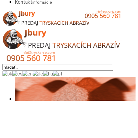
Kontakt
informácie
Okrem výrobkov
uvedených v