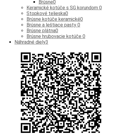
Brúsne
0
Keramické kotúče s SG korundom
0
Stopkové telieska
0
Brúsne kotúče keramické
0
Brúsne a leštiace pasty
0
Brúsne plátna
0
Brúsne hrubovacie kotúče
0
Náhradné diely
3