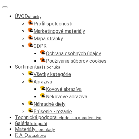
ÚVOD
stránky
Profil spoločnosti
Marketingové materiály
Mapa stránky
GDPR
Ochrana osobných údajov
Používanie súborov cookies
Sortiment
naša ponuka
Všetky kategórie
Abrazíva
Kovové abrazíva
Nekovové abrazíva
Náhradné diely
Brúsenie - rezanie
Technická podpora
helpdesk a poradenstvo
Galéria
fotografií
Materiály
a prehľady
F. A. Q.
otázkovo