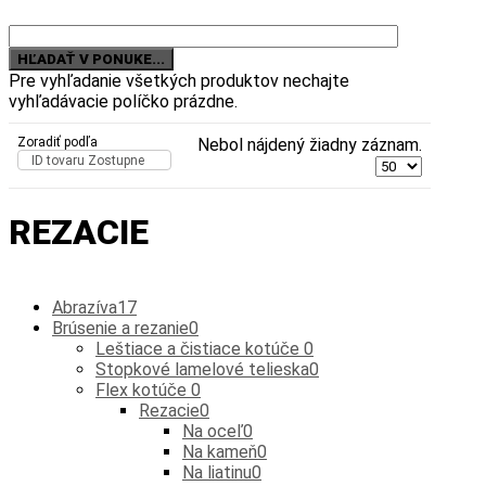
Pre vyhľadanie všetkých produktov nechajte
vyhľadávacie políčko prázdne.
Zoradiť podľa
Nebol nájdený žiadny záznam.
ID tovaru Zostupne
REZACIE
Abrazíva
17
Brúsenie a rezanie
0
Leštiace a čistiace kotúče
0
Stopkové lamelové telieska
0
Flex kotúče
0
Rezacie
0
Na oceľ
0
Na kameň
0
Na liatinu
0