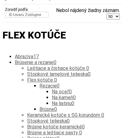
Zoradiť podľa
Nebol nájdený žiadny záznam.
ID tovaru Zostupne
FLEX KOTÚČE
Abrazíva
17
Brúsenie a rezanie
0
Leštiace a čistiace kotúče
0
Stopkové lamelové telieska
0
Flex kotúče
0
Rezacie
0
Na oceľ
0
Na kameň
0
Na liatinu
0
Brúsne
0
Keramické kotúče s SG korundom
0
Stopkové telieska
0
Brúsne kotúče keramické
0
Brúsne a leštiace pasty
0