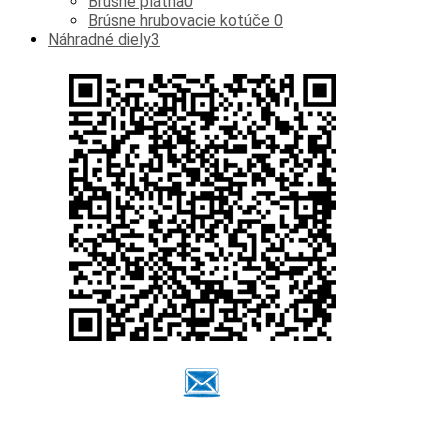
Brúsne plátna
0
Brúsne hrubovacie kotúče
0
Náhradné diely
3