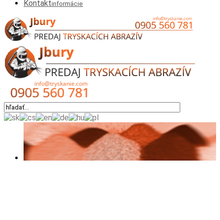
Kontakt
informácie
Okrem výrobkov
uvedených v