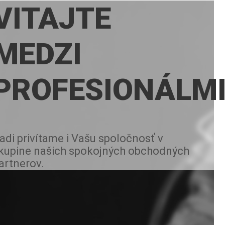
VITAJTE
MEDZI
PROFESIONÁLM
adi privítame i Vašu spoločnosť v
kupine našich spokojných obchodných
artnerov.