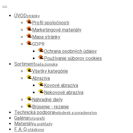
ÚVOD
stránky
Profil spoločnosti
Marketingové materiály
Mapa stránky
GDPR
Ochrana osobných údajov
Používanie súborov cookies
Sortiment
naša ponuka
Všetky kategórie
Abrazíva
Kovové abrazíva
Nekovové abrazíva
Náhradné diely
Brúsenie - rezanie
Technická podpora
helpdesk a poradenstvo
Galéria
fotografií
Materiály
a prehľady
F. A. Q.
otázkovo