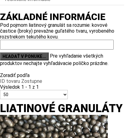
ZÁKLADNÉ INFORMÁCIE
Pod pojmom liatinový granulát sa rozumie: kovové
častice (broky) prevažne guľatého tvaru, vyrobeného
rozstrekom tekutého kovu.
Pre vyhľadanie všetkých
produktov nechajte vyhľadávacie políčko prázdne.
Zoradiť podľa
ID tovaru Zostupne
Výsledok 1 - 1 z 1
LIATINOVÉ GRANULÁTY