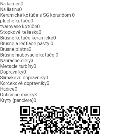
Na kameň
0
Na liatinu
0
Keramické kotúče s SG korundom
0
ploché kotúče
0
tvarované kotúče
0
Stopkové telieska
0
Brúsne kotúče keramické
0
Brúsne a leštiace pasty
0
Brúsne plátna
0
Brúsne hrubovacie kotúče
0
Náhradné diely
3
Metacie turbíny
0
Dopravníky
0
Slimákové dopravníky
0
Korčekové dopravníky
0
Hadice
0
Ochranné masky
3
Kryty (panciere)
0