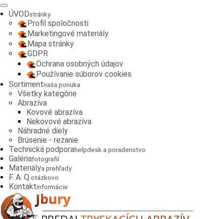
ÚVOD
stránky
Profil spoločnosti
Marketingové materiály
Mapa stránky
GDPR
Ochrana osobných údajov
Používanie súborov cookies
Sortiment
naša ponuka
Všetky kategórie
Abrazíva
Kovové abrazíva
Nekovové abrazíva
Náhradné diely
Brúsenie - rezanie
Technická podpora
helpdesk a poradenstvo
Galéria
fotografií
Materiály
a prehľady
F. A. Q.
otázkovo
Kontakt
informácie