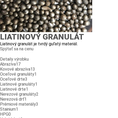
LIATINOVÝ GRANULÁT
Liatinový granulát je tvrdý guľatý materiál.
Spýtať sa na cenu
Detaily výrobku
Abrazíva
17
Kovové abrazíva
13
Oceľové granuláty
1
Oceľové drte
3
Liatinové granuláty
1
Liatinové drte
1
Nerezové granuláty
2
Nerezová drť
1
Prémiové materiály
3
Stainium
1
HPG
0