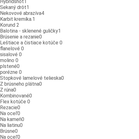
Hybridshot
1
Sekaný drôt
1
Nekovové abrazíva
4
Karbit kremíka.
1
Korund
2
Balotina - sklenené guličky
1
Brúsenie a rezanie
0
Leštiace a čistiace kotúče
0
flanelové
0
sisalové
0
molino
0
plstené
0
porézne
0
Stopkové lamelové telieska
0
Z brúsneho plátna
0
Z rúna
0
Kombinované
0
Flex kotúče
0
Rezacie
0
Na oceľ
0
Na kameň
0
Na liatinu
0
Brúsne
0
Na oceľ
0