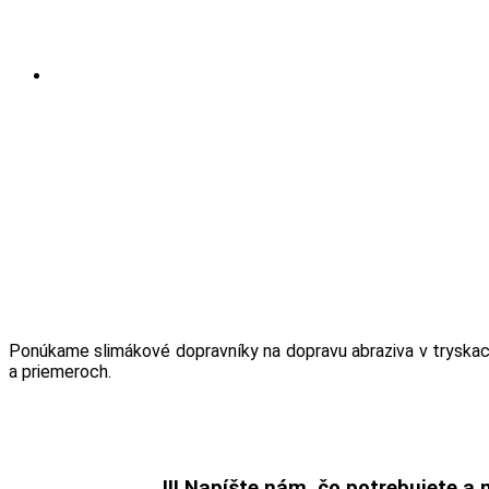
Okrem výrobkov uve
ochotný vyjsť v ústr
alebo pohľadať alter
Ponúkame slimákové dopravníky na dopravu abraziva v tryskac
a priemeroch.
!!!
Napíšte nám, čo potrebujete a 