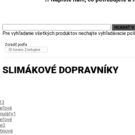
Pre vyhľadanie všetkých produktov nechajte vyhľadávacie pol
Zoradiť podľa
ID tovaru Zostupne
SLIMÁKOVÉ DOPRAVNÍKY
13
eľové
anuláty
1
eľové
te
3
tinové