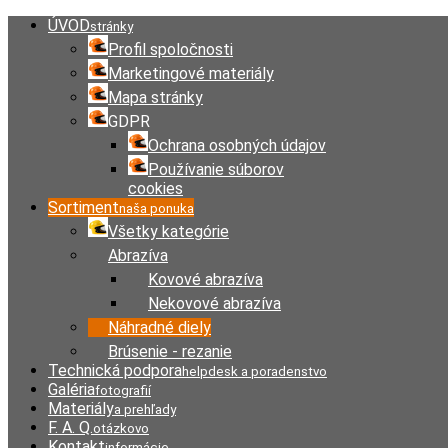
ÚVOD
stránky
Profil spoločnosti
Marketingové materiály
Mapa stránky
GDPR
Ochrana osobných údajov
Používanie súborov
cookies
Sortiment
naša ponuka
Všetky kategórie
Abrazíva
Kovové abrazíva
Nekovové abrazíva
Náhradné diely
Brúsenie - rezanie
Technická podpora
helpdesk a poradenstvo
Galéria
fotografií
Materiály
a prehľady
F. A. Q.
otázkovo
Kontakt
informácie