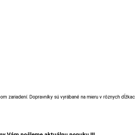
dených v katalógu, s
ety zákazníkovi a navrh
natívne riešenie...
om zariadení. Dopravníky sú vyrábané na mieru v rôznych dĺžka
my Vám pošleme aktuálnu ponuku !!!